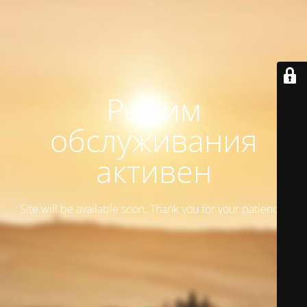
Режим
обслуживания
активен
Site will be available soon. Thank you for your patience!